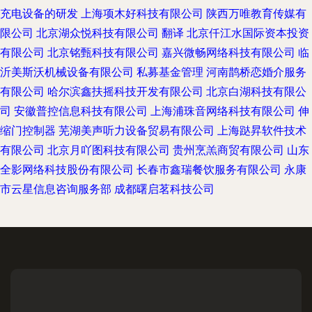
充电设备的研发
上海项木好科技有限公司
陕西万唯教育传媒有
限公司
北京湖众悦科技有限公司
翻译
北京仟江水国际资本投资
有限公司
北京铭甄科技有限公司
嘉兴微畅网络科技有限公司
临
沂美斯沃机械设备有限公司
私募基金管理
河南鹊桥恋婚介服务
有限公司
哈尔滨鑫扶摇科技开发有限公司
北京白湖科技有限公
司
安徽普控信息科技有限公司
上海浦珠音网络科技有限公司
伸
缩门控制器
芜湖美声听力设备贸易有限公司
上海跶昇软件技术
有限公司
北京月吖图科技有限公司
贵州烹羔商贸有限公司
山东
全影网络科技股份有限公司
长春市鑫瑞餐饮服务有限公司
永康
市云星信息咨询服务部
成都曙启茗科技公司