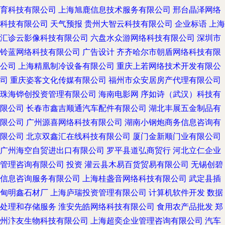
育科技有限公司
上海旭鹿信息技术服务有限公司
邢台晶泽网络
科技有限公司
天气预报
贵州大智云科技有限公司
企业标语
上海
汇诊云影像科技有限公司
六盘水众游网络科技有限公司
深圳市
铃蓝网络科技有限公司
广告设计
齐齐哈尔市朝盾网络科技有限
公司
上海精凰制冷设备有限公司
重庆上若网络技术开发有限公
司
重庆姿客文化传媒有限公司
福州市众安居房产代理有限公司
珠海铧创投资管理有限公司
海南电影网
序如诗（武汉）科技有
限公司
长春市鑫吉顺通汽车配件有限公司
湖北丰展五金制品有
限公司
广州源喜网络科技有限公司
湖南小钢炮商务信息咨询有
限公司
北京双鑫汇在线科技有限公司
厦门金新顺门业有限公司
广州海空自贸进出口有限公司
罗平县道弘商贸行
河北立仁企业
管理咨询有限公司
投资
灌云县木易百货贸易有限公司
无锡创碧
信息咨询服务有限公司
上海桂盏音网络科技有限公司
武定县插
甸明鑫石材厂
上海庐瑞投资管理有限公司
计算机软件开发
数据
处理和存储服务
淮安先皓网络科技有限公司
食用农产品批发
郑
州汴友生物科技有限公司
上海超奕企业管理咨询有限公司
汽车